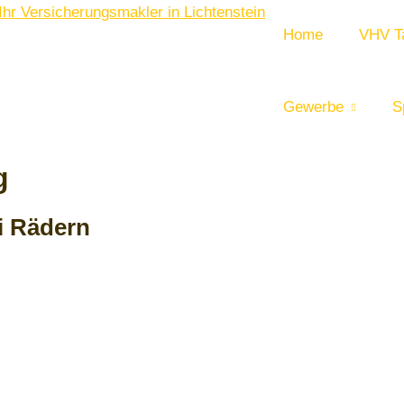
Home
VHV Ta
Gewerbe
S
g
ei Rädern