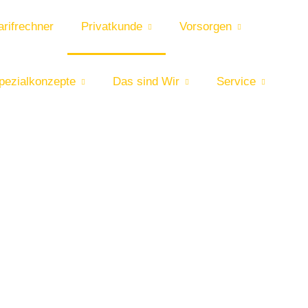
rifrechner
Privatkunde
Vorsorgen
pezialkonzepte
Das sind Wir
Service