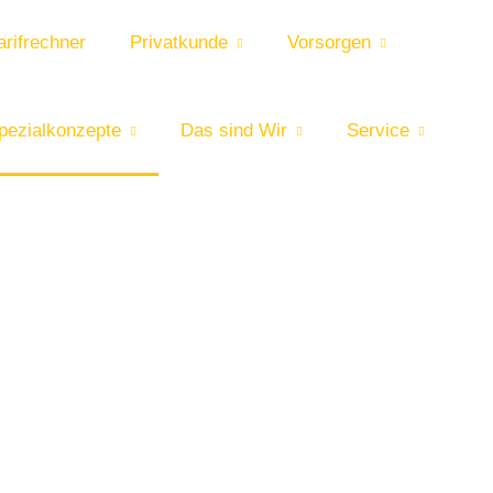
rifrechner
Privatkunde
Vorsorgen
pezialkonzepte
Das sind Wir
Service