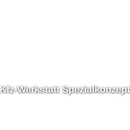
Kfz-Werkstatt Spezialkonzep