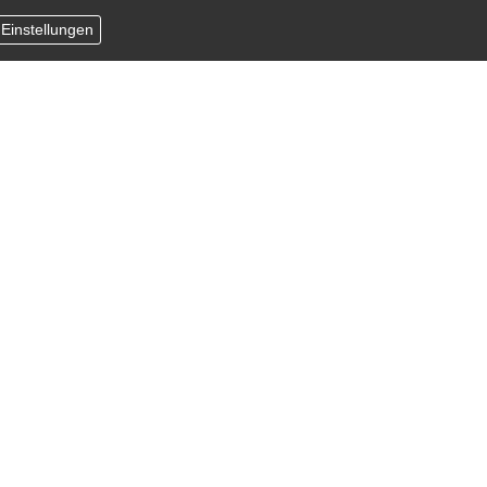
 Einstellungen
pt
ieten Ihnen eine umfangreiche und innovative Multi-
mfasst.
icherung inkl. Ertragsausfall
haftpflichtversicherung