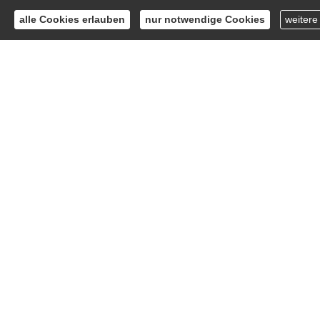
alle Cookies erlauben
nur notwendige Cookies
weitere
Kfz-Werkstatt Spezialkonze
Wir, die Versicherungsbüro Lichtenstein GmbH, b
welche alle relevanten Risiken von Werkstätten u
Sachvers
Betriebs